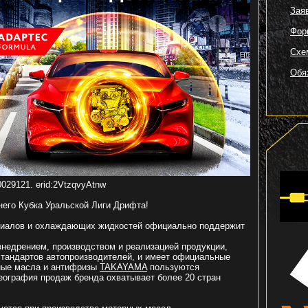
Зая
Фор
Схе
Обя
29121. erid:2VtzqvyAtnw
него Кубка Уральской Лиги Дрифта!
риалов и охлаждающих
жидкостей официально поддержит
внедрением, производством и реализацией продукции,
тандартов автопроизводителей, и имеет официальные
ные масла и антифризы
TAKAYAMA
пользуются
география продаж бренда охватывает более 20 стран