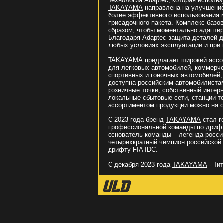
Технология Adaptec, которая исполь
TAKAYAMA
направлена на улучшение
более эффективного использования 
присадочного пакета. Комплекс базо
образом, чтобы моментально адаптир
Благодаря Adaptec защита деталей д
любых условиях эксплуатации и при 
TAKAYAMA
предлагает широкий ассо
для легковых автомобилей, коммерчес
спортивных и гоночных автомобилей,
доступна российским автомобилиста
розничные точки, собственный интер
локальные сбытовые сети, станции те
ассортиментом продукции можно на 
С 2023 года бренд
TAKAYAMA
стал г
профессиональной команды по дрифту
основатель команды – легенда росси
четырехкратный чемпион российской 
дрифту FIA IDC.
С декабря 2023 года
TAKAYAMA
- Ти