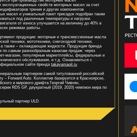
зуется при производстве моторных масел
 эксплуатационных свойств моторных масел за счет
модификаторов трения и других компонентов
вых масел и уникальный пакет присадок подобран таким
оваться под различные температуры и нагрузки.
вигателя от износа улучшается на величину до 40% в
всех режимах работы.
ртимент продукции: моторные и трансмиссионные масла
кой техники, мототехники, снегоходной техники,
 а также – охлаждающие жидкости. Продукция бренда
м по самым разнообразным каналам продаж: через
нет-магазин, популярные маркетплейсы, федеральные и
хнического обслуживания, и т.д. Ознакомиться с
официальном сайте бренда
takayamaoil.ru
енеральным партнером самой титулованной российской
 – Forward Auto. Коллектив базируется в Красноярске,
йского и мирового дрифта Георгий Чивчян,
серии RDS GP, двукратный (2019, 2020) чемпион мира по
тульный партнер ULD.