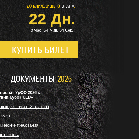
22 Дн.
8 Час. 54 Мин. 33 Сек.
пионат УрФО 2026 г.
тний Кубок ULD»
тный регламент 2-го этапа
ламент
нические требования
вка пилота