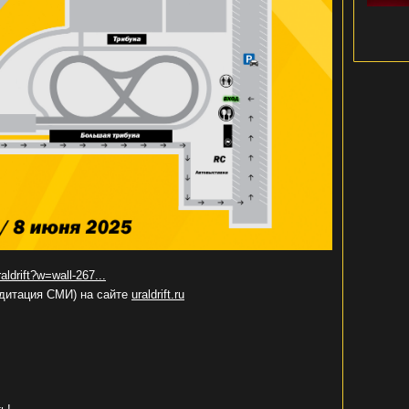
aldrift?w=wall-267...
едитация СМИ) на сайте
uraldrift.ru