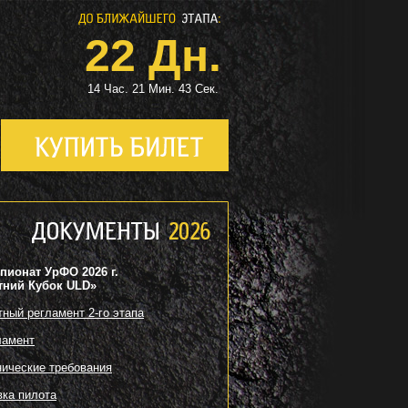
22 Дн.
14 Час. 21 Мин. 42 Сек.
пионат УрФО 2026 г.
тний Кубок ULD»
тный регламент 2-го этапа
ламент
нические требования
вка пилота