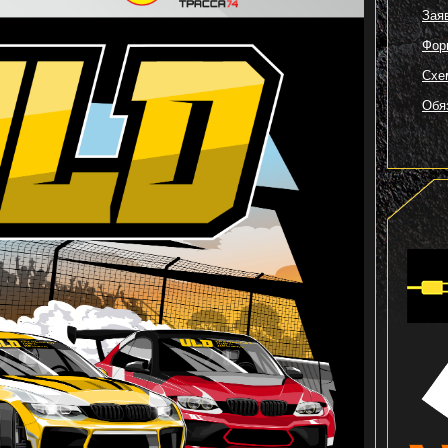
Зая
Фор
Схе
Обя