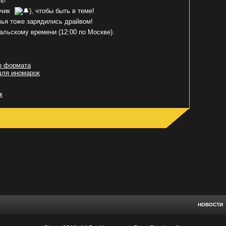
ь!
ьчик
), чтобы быть в теме!
зья тоже зарядились драйвом!
альскому времени (12:00 по Москве).
о формата
для иномарок
к
НОВОСТИ