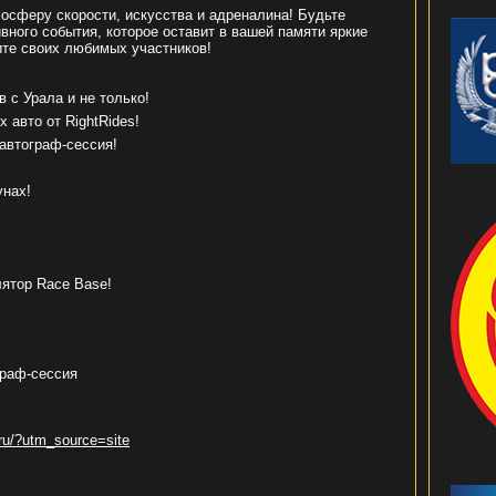
мосферу скорости, искусства и адреналина! Будьте
вного события, которое оставит в вашей памяти яркие
ите своих любимых участников!
 с Урала и не только!
авто от RightRides!
автограф-сессия!
унах!
ятор Race Base!
граф-сессия
s.ru/?utm_source=site