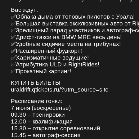
Вас ждут:
✅Облака дыма от топовых пилотов с Урала!
✅Большая выставка эксклюзивных авто от Rig
✅Зрелищный парад участников и автограф-с
✅Дрифт-такси на BMW MRE весь день!
✅Удобные сидячие места на трибунах!
✅Расширенный фудкорт!
✅Харизматичные ведущие!
✅Атрибутика ULD и RightRides!
✅Прокатный картинг!
КУПИТЬ БИЛЕТЫ
uraldrift.qtickets.ru/?utm_source=site
Расписание гонки:
7 июня (воскресенье)
09.30 – тренировки
12.00 – квалификация
15.30 – открытие соревнований
15.45 – автограф-сессия