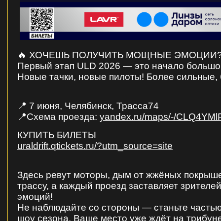
🔥 ХОЧЕШЬ ПОЛУЧИТЬ МОЩНЫЕ ЭМОЦИИ
Первый этап ULD 2026 — это начало большо
Новые тачки, новые пилоты! Более сильные,
📍 7 июня, Челябинск, Трасса74
📍Схема проезда:
yandex.ru/maps/-/CLQ4YMl
КУПИТЬ БИЛЕТЫ
uraldrift.qtickets.ru/?utm_source=site
Здесь ревут моторы, дым от жжёных покрыш
трассу, а каждый проезд заставляет зрителе
эмоций!
Не наблюдайте со стороны — станьте частью
шоу сезона. Ваше место уже ждёт на трибуне