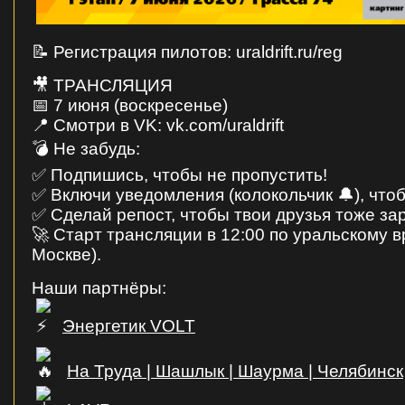
📝 Регистрация пилотов: uraldrift.ru/reg
🎥 ТРАНСЛЯЦИЯ
📅 7 июня (воскресенье)
📍 Смотри в VK: vk.com/uraldrift
💣 Не забудь:
✅ Подпишись, чтобы не пропустить!
✅ Включи уведомления (колокольчик 🔔), чтоб
✅ Сделай репост, чтобы твои друзья тоже за
🚀 Старт трансляции в 12:00 по уральскому в
Москве).
Наши партнёры:
Энергетик VOLT
На Труда | Шашлык | Шаурма | Челябинск