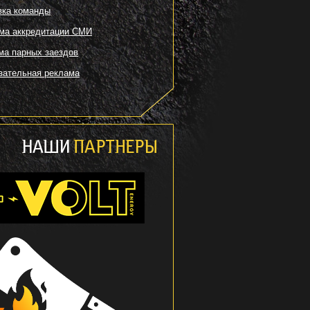
вка команды
ма аккредитации СМИ
ма парных заездов
зательная реклама