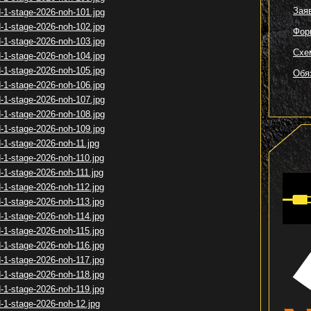
Зая
Фор
Схе
Обя