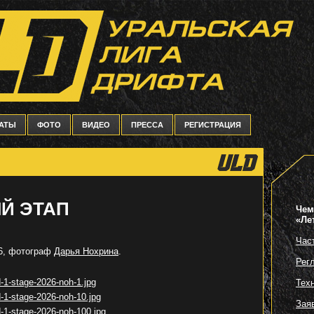
ТАТЫ
ФОТО
ВИДЕО
ПРЕССА
РЕГИСТРАЦИЯ
ЫЙ ЭТАП
Чем
«Ле
Час
26, фотограф
Дарья Нохрина
.
Рег
Тех
Зая