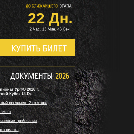
22 Дн.
2 Час. 13 Мин. 42 Сек.
пионат УрФО 2026 г.
тний Кубок ULD»
тный регламент 2-го этапа
ламент
нические требования
вка пилота